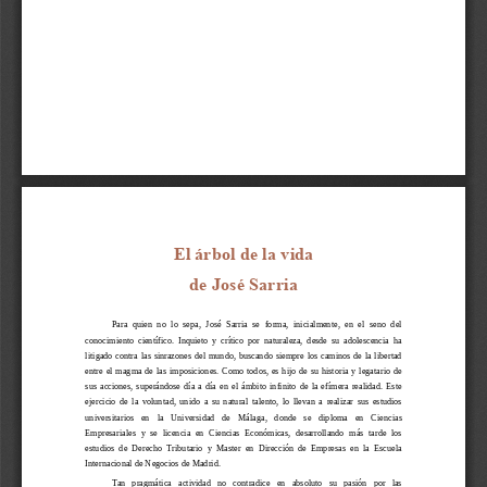
El árbol de la vida
de José Sarria
Para  quien  no  lo  sepa,  José  Sarria  se  forma,  inicialmente,  en  el  seno  del 
conocimiento  científico.  Inquieto  y  crítico  por  naturaleza,  desde  su  adolescencia  ha 
litigado  contra  las  sinrazones  del  mundo,  buscando  siempre  los  caminos  de  la  libertad 
entre  el  ma
gma  de  las  imposiciones.  Como  todos,  es  hijo  de  su  historia  y  legatario  de 
sus  acciones,  superándose  día  a  día  en  el  ámbito  infinito  de  la  efímera  realidad.  Este 
ejercicio  de  la  voluntad,  unido  a  su  natural  talento,  lo  llevan  a  realizar  sus  estudios 
univer
sitarios   en   la 
Universidad   de   Málaga
,   donde   se   diploma   en   Ciencias 
Empresariales  y  se  licencia  en  Ciencias  Económicas,  desarrollando  más  tarde  los 
estudios  d
e  Derecho  Tributario  y  Master  en  Dirección  de  Empresas  en  la  Escuela 
Internacional de Negocios de Madrid. 
Tan   pragmática   actividad   no   contradice   en   absoluto   su   pasión   por   las 