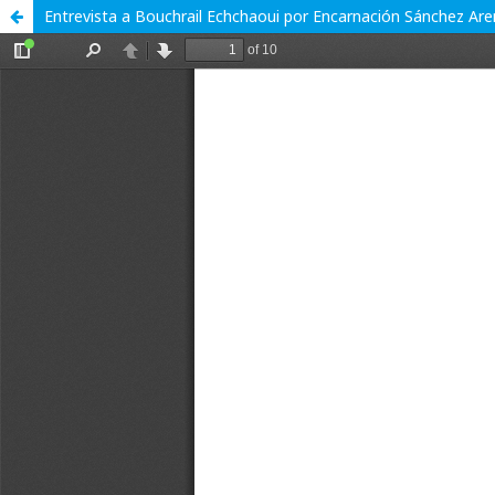
Entrevista a Bouchrail Echchaoui por Encarnación Sánchez Ar