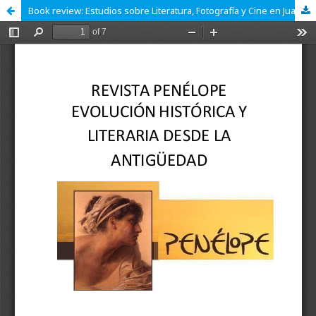
Book review: Estudios sobre Literatura, Fotografía y Cine en Juan Rulfo