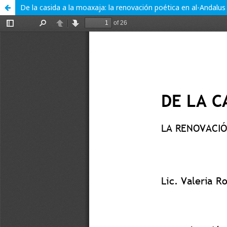
De la casida a la moaxaja: la renovación poética en al-Andalus