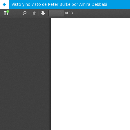
Visto y no visto de Peter Burke por Amira Debbabi