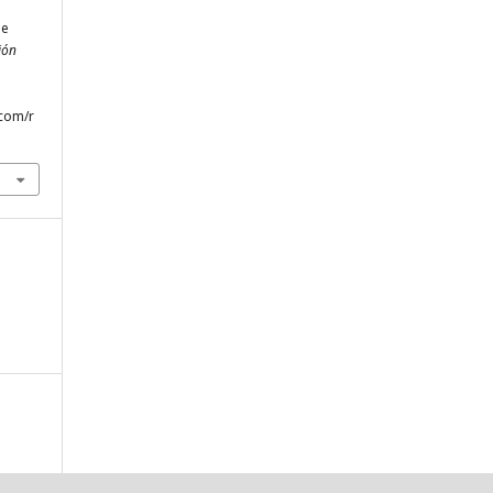
de
ión
.com/r