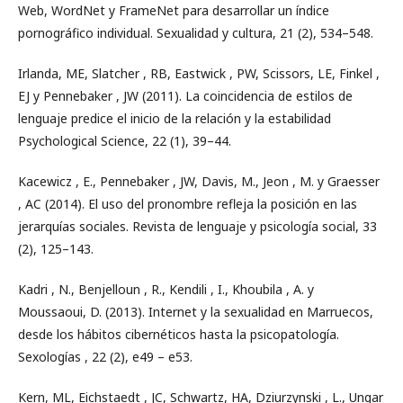
Web, WordNet y FrameNet para desarrollar un índice
pornográfico individual. Sexualidad y cultura, 21 (2), 534–548.
Irlanda, ME, Slatcher , RB, Eastwick , PW, Scissors, LE, Finkel ,
EJ y Pennebaker , JW (2011). La coincidencia de estilos de
lenguaje predice el inicio de la relación y la estabilidad
Psychological Science, 22 (1), 39–44.
Kacewicz , E., Pennebaker , JW, Davis, M., Jeon , M. y Graesser
, AC (2014). El uso del pronombre refleja la posición en las
jerarquías sociales. Revista de lenguaje y psicología social, 33
(2), 125–143.
Kadri , N., Benjelloun , R., Kendili , I., Khoubila , A. y
Moussaoui, D. (2013). Internet y la sexualidad en Marruecos,
desde los hábitos cibernéticos hasta la psicopatología.
Sexologías , 22 (2), e49 – e53.
Kern, ML, Eichstaedt , JC, Schwartz, HA, Dziurzynski , L., Ungar