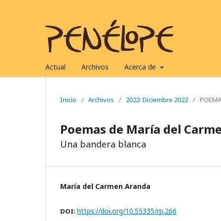
Actual
Archivos
Acerca de
Inicio
/
Archivos
/
2022: Diciembre 2022
/
POEM
Poemas de María del Carm
Una bandera blanca
María del Carmen Aranda
https://doi.org/10.55335/rp.266
DOI: