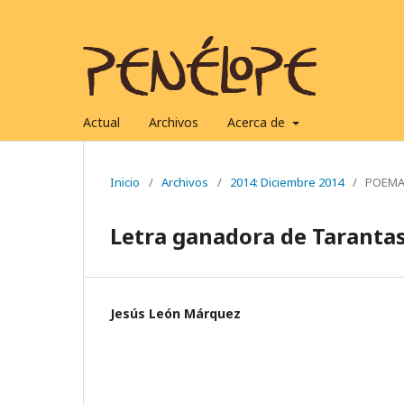
Actual
Archivos
Acerca de
Inicio
/
Archivos
/
2014: Diciembre 2014
/
POEM
Letra ganadora de Taranta
Jesús León Márquez