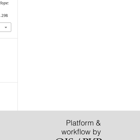
lope:
p.298